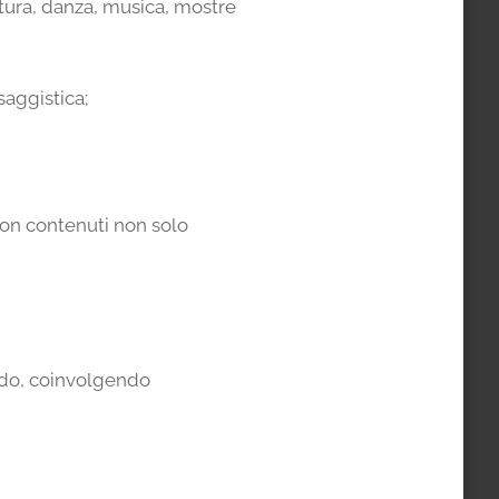
atura, danza, musica, mostre
saggistica;
 con contenuti non solo
rado, coinvolgendo