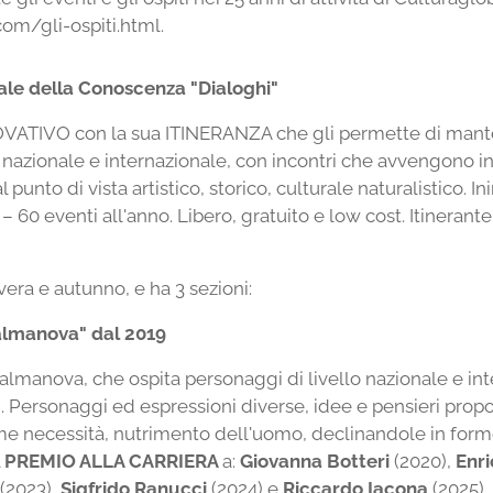
om/gli-ospiti.html.
nale della Conoscenza "Dialoghi"
NOVATIVO con la sua ITINERANZA che gli permette di mante
ello nazionale e internazionale, con incontri che avvengono
punto di vista artistico, storico, culturale naturalistico. In
– 60 eventi all'anno. Libero, gratuito e low cost. Itineran
vera e autunno, e ha 3 sezioni:
Palmanova"
dal 2019
Palmanova, che ospita personaggi di livello nazionale e in
li. Personaggi ed espressioni diverse, idee e pensieri prop
e necessità, nutrimento dell'uomo, declinandole in forme 
l
PREMIO ALLA CARRIERA
a:
Giovanna Botteri
(2020),
Enr
(2023),
Sigfrido Ranucci
(2024) e
Riccardo Iacona
(2025).