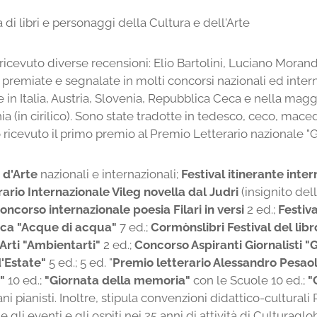
di libri e personaggi della Cultura e dell'Arte
icevuto diverse recensioni: Elio Bartolini, Luciano Morand
premiate e segnalate in molti concorsi nazionali ed interna
e in Italia, Austria, Slovenia, Repubblica Ceca e nella maggi
 (in cirilico). Sono state tradotte in tedesco, ceco, mac
icevuto il primo premio al Premio Letterario nazionale "G. 
 d'Arte
nazionali e internazionali;
Festival itinerante int
ario Internazionale Vileg novella dal Judri
(insignito de
oncorso internazionale poesia
Filari in versi
2 ed.;
Festiva
ica "Acque di acqua"
7 ed.;
Cormònslibri Festival del libr
 Arti "Ambientarti"
2 ed.;
Concorso Aspiranti Giornalisti "
d'Estate"
5 ed.; 5 ed. "
Premio letterario Alessandro Pesao
e"
10 ed.;
"Giornata della memoria"
con le Scuole 10 ed.;
"
i pianisti. Inoltre, stipula convenzioni didattico-culturali 
gli eventi e gli ospiti nei 25 anni di attività di Culturaglob