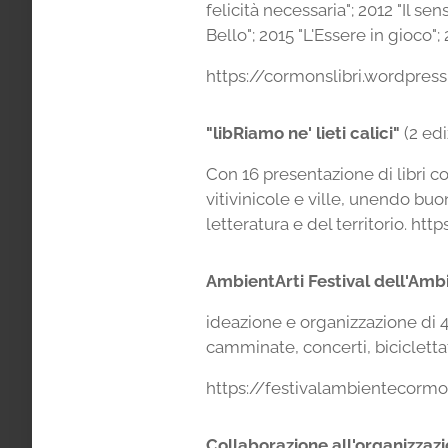
felicità necessaria"; 2012 "Il se
Bello"; 2015 "L'Essere in gioco";
https://cormonslibri.wordpres
"libRiamo ne' lieti calici"
(2 edi
Con 16 presentazione di libri c
vitivinicole e ville, unendo buon
letteratura e del territorio. ht
AmbientArti Festival dell'Ambi
ideazione e organizzazione di 4
camminate, concerti, biciclettate
https://festivalambientecorm
Collaborazione all'organizzazi