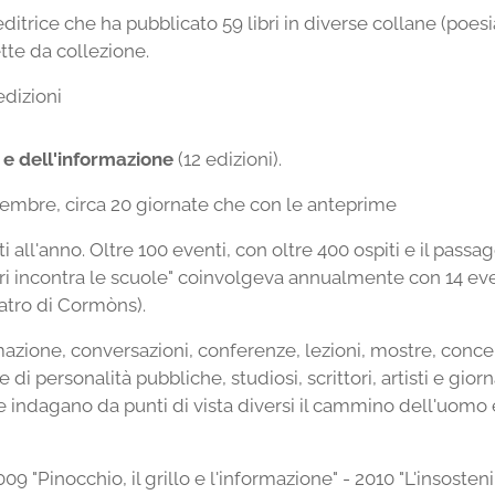
editrice che ha pubblicato 59 libri in diverse collane (poesi
tte da collezione.
edizioni
o e dell'informazione
(12 edizioni).
embre, circa 20 giornate che con le anteprime
 all'anno. Oltre 100 eventi, con oltre 400 ospiti e il passag
ri incontra le scuole" coinvolgeva annualmente con 14 even
eatro di Cormòns).
azione, conversazioni, conferenze, lezioni, mostre, concert
 di personalità pubbliche, studiosi, scrittori, artisti e giorn
e indagano da punti di vista diversi il cammino dell'uomo e 
09 "Pinocchio, il grillo e l'informazione" - 2010 "L'insosten