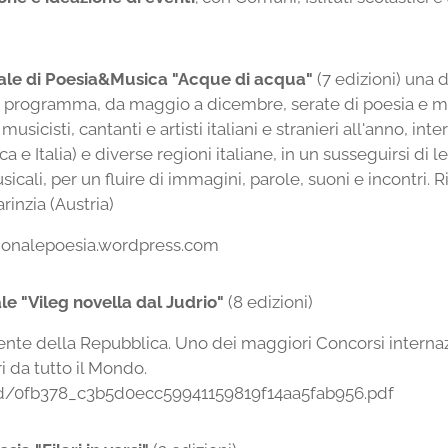
onale di Poesia&Musica "Acque di acqua"
(7 edizioni) una 
n programma, da maggio a dicembre, serate di poesia e mu
musicisti, cantanti e artisti italiani e stranieri all'anno, in
 e Italia) e diverse regioni italiane, in un susseguirsi di le
ali, per un fluire di immagini, parole, suoni e incontri. Ri
inzia (Austria)
zionalepoesia.wordpress.com
le "Vileg novella dal Judrio"
(8 edizioni)
te della Repubblica. Uno dei maggiori Concorsi internaziona
i da tutto il Mondo.
gd/0fb378_c3b5d0ecc59941159819f14aa5fab956.pdf