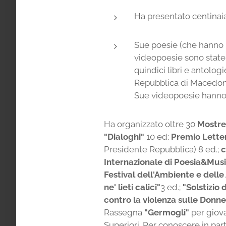
Ha presentato centinaia 
Sue poesie (che hanno r
videopoesie sono state 
quindici libri e antologi
Repubblica di Macedonia
Sue videopoesie hanno r
Ha organizzato oltre 30
Mostre
"Dialoghi"
10 ed;
Premio Letter
Presidente Repubblica) 8 ed.;
c
Internazionale di Poesia&Mus
Festival dell'Ambiente e delle
ne' lieti calici"
3 ed.;
"Solstizio 
contro la violenza sulle Donn
Rassegna
"Germogli"
per giovan
Superiori. Per conoscere in parte 