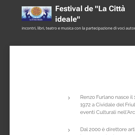
Festival de "La Città
ideale"
incontri, libri, teatro e musica con la partecipazione di voci auto
Renzo Furlano nasce il 16
1972 a Cividale del Friul
eventi Culturali nell'Arc
Dal 2000 è direttore art