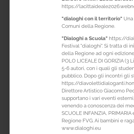
https://lacittaideale2026.webn
"dialoghi con il territorio"
Una i
Comuni della Regione.
"Dialoghi a Scuola"
https://dia
Festival "dialoghi". Si tratta d
della Regione ad ogni edizione, m
POLO LICEALE DI GORIZIA (3 Lice
5-6 autori, con i quali gli studen
pubblico. Dopo gli incontri gli 
https://diavolettidialoganti.h
Direttore Artistico Giacomo Ped
supportano i vari eventi estern
venendo a conoscenza dei mecca
SCUOLE INFANZIA, PRIMARIA e S
Regione FVG. Ai bambini e ragaz
www.dialoghi.eu