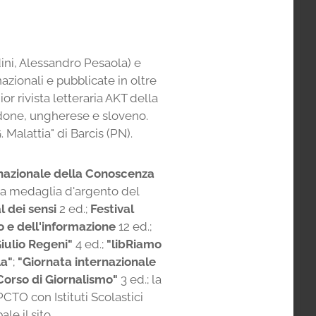
ini, Alessandro Pesaola) e
zionali e pubblicate in oltre
or rivista letteraria AKT della
edone, ungherese e sloveno.
Malattia" di Barcis (PN).
ernazionale della Conoscenza
lla medaglia d'argento del
l dei sensi
2 ed.;
Festival
o e dell'informazione
12 ed.;
Giulio Regeni"
4 ed.;
"libRiamo
la"
;
"Giornata internazionale
Corso di Giornalismo"
3 ed.; la
PCTO con Istituti Scolastici
ale il sito