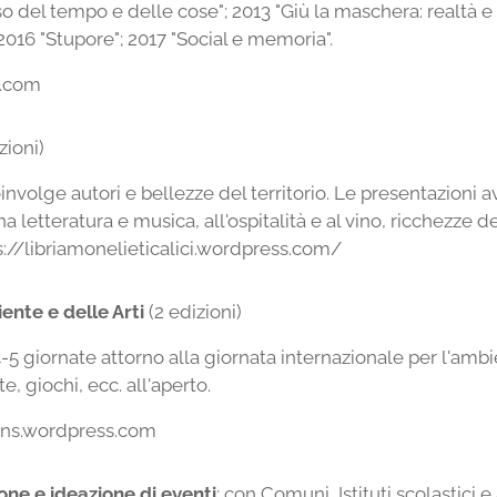
nso del tempo e delle cose"; 2013 "Giù la maschera: realtà e f
 2016 "Stupore"; 2017 "Social e memoria".
s.com
zioni)
oinvolge autori e bellezze del territorio. Le presentazioni
a letteratura e musica, all'ospitalità e al vino, ricchezze d
tps://libriamonelieticalici.wordpress.com/
ente e delle Arti
(2 edizioni)
-5 giornate attorno alla giornata internazionale per l'amb
, giochi, ecc. all'aperto.
ons.wordpress.com
one e ideazione di eventi
; con Comuni, Istituti scolastici e 