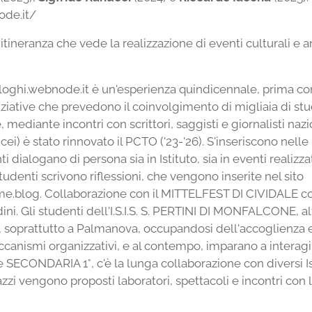
ode.it/
tineranza che vede la realizzazione di eventi culturali e art
loghi.webnode.it è un'esperienza quindicennale, prima con
i iniziative che prevedono il coinvolgimento di migliaia di s
ediante incontri con scrittori, saggisti e giornalisti nazion
i) è stato rinnovato il PCTO ('23-'26). S'inseriscono nelle 
ti dialogano di persona sia in Istituto, sia in eventi realizza
studenti scrivono riflessioni, che vengono inserite nel sito
ome.blog. Collaborazione con il MITTELFEST DI CIVIDALE co
ini. Gli studenti dell'I.S.I.S. S. PERTINI DI MONFALCONE, a
i, soprattutto a Palmanova, occupandosi dell'accoglienza e
nismi organizzativi, e al contempo, imparano a interagire
ECONDARIA 1°, c'è la lunga collaborazione con diversi I
zi vengono proposti laboratori, spettacoli e incontri con l