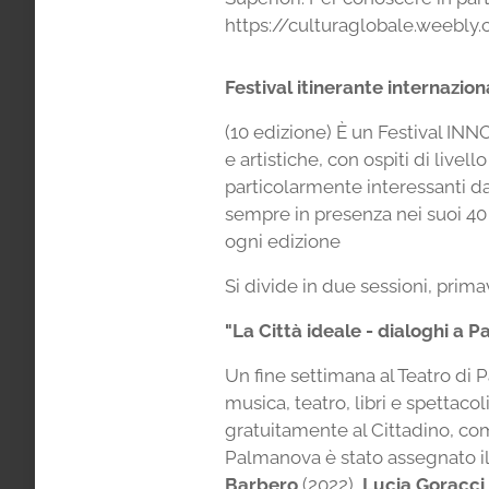
https://culturaglobale.weebly.c
Festival itinerante internazio
(10 edizione) È un Festival IN
e artistiche, con ospiti di liv
particolarmente interessanti dal 
sempre in presenza nei suoi 40 
ogni edizione
Si divide in due sessioni, prima
"La Città ideale - dialoghi a 
Un fine settimana al Teatro di 
musica, teatro, libri e spettaco
gratuitamente al Cittadino, com
Palmanova è stato assegnato i
Barbero
(2022),
Lucia Goracci