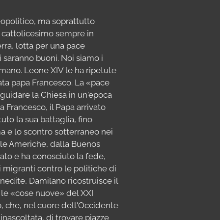
eopolitico, ma soprattutto
n cattolicesimo sempre in
ra, lotta per una pace
 saranno buoni. Noi siamo i
omano. Leone XIV le ha ripetute
mata papa Francesco. La «pace
 guidare la Chiesa in un'epoca
 Francesco, il Papa arrivato
to la sua battaglia, fino
ma e lo scontro sotterraneo nei
 le Americhe, dalla Buenos
nato e ha conosciuto la fede,
i migranti contro le politiche di
nedite, Damilano ricostruisce il
o le «cose nuove» del XXI
 che, nel cuore dell'Occidente
inascoltata, di trovare piazze