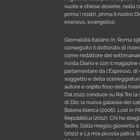
vuote e chiese deserte, nella c
prima i nostri, prima il nostro Di
eversivo, evangelico.
Giornalista italiano (n. Roma 1
conseguito il dottorato di ricer
come redattore del settimanale
rivista Diario e con il magazine
parlamentare da l'Espresso, di c
soggetto e della sceneggiatura
autore e ospite fisso della tr
Dal 2022 conduce su Rai Tre la str
di Dio: la nuova galassia dei ca
Balena bianca (2006), Lost in PD
Repubblica (2012), Chi ha sbaglia
Selfie. Dalla meglio gioventù a
(2021) e La mia piccola patria. S