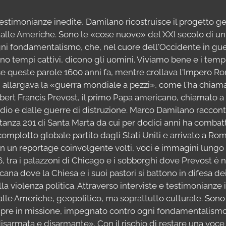
 testimonianze inedite, Damilano ricostruisce il progetto g
 dalle Americhe. Sono le «cose nuove» del XXI secolo di u
i fondamentalismo, che, nel cuore dell'Occidente in guer
o tempi cattivi, dicono gli uomini. Viviamo bene e i tempi
se queste parole 1600 anni fa, mentre crollava l'Impero R
i allargava la «guerra mondiale a pezzi», come l'ha chia
Robert Francis Prevost, il primo Papa americano, chiamato a
dio e dalle guerre di distruzione. Marco Damilano racconta
tanza 201 di Santa Marta da cui per dodici anni ha combattu
l complotto globale partito dagli Stati Uniti e arrivato a Ro
 in un reportage coinvolgente volti, voci e immagini lungo
6, tra i palazzoni di Chicago e i sobborghi dove Prevost è 
icana dove la Chiesa e i suoi pastori si battono in difesa de
a violenza politica. Attraverso interviste e testimonianze i
alle Americhe, geopolitico, ma soprattutto culturale. Son
mpre in missione, impegnato contro ogni fondamentalismo,
isarmata e disarmante». Con il rischio di restare una voce 