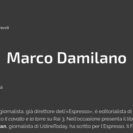
revoli
Marco Damilano
va
 giornalista, già direttore dell'«Espresso», è editorialista
to
Il cavallo e la torre
su Rai 3. Nell'occasione presenta il li
zan
, giornalista di UdineToday, ha scritto per l'Espresso, Il 