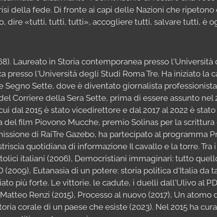
risi della fede. Di fronte ai capi delle Nazioni che ripeton
o, dire «tutti, tutti, tutti», accogliere tutti, salvare tutti, è
968). Laureato in Storia contemporanea presso l'Università d
ca presso l'Università degli Studi Roma Tre. Ha iniziato la c
 Segno Sette, dove è diventato giornalista professionista
 del Corriere della Sera Sette, prima di essere assunto nel
ui dal 2015 è stato vicedirettore e dal 2017 al 2022 è stato
 del film Piovono Mucche, premio Solinas per la scrittura
asmissione di RaiTre Gazebo, ha partecipato al programma 
iscia quotidiana di informazione Il cavallo e la torre. Tra i su
ttolici italiani (2006), Democristiani immaginari: tutto quel
 (2009), Eutanasia di un potere: storia politica d'Italia da
to più forte. Le vittorie, le cadute, i duelli dall'Ulivo al 
 Matteo Renzi (2015), Processo al nuovo (2017), Un atomo di 
toria corale di un paese che esiste (2023). Nel 2015 ha curat