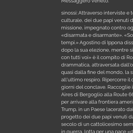
Messaggero Veneto.
sinossi: Attraverso interviste e
culturale, dei due papi venuti
missione, impegnato contro ogn
«disarmata e disarmante». «Son
tempi.» Agostino di Ippona dis
dopo la sua elezione, mentre s
con tutti voi» è il compito di 
drammatica, attraversata dall'o
quasi dalla fine del mondo, la s
all'ultimo respiro. Ripercorre i
giorni del conclave. Raccoglie
Aires di Bergoglio alla Route 6
per arrivare alla frontiera amer
Trump, in un Paese lacerato dall
progetto dei due papi venuti d
secolo di un cattolicesimo se
in guerra, lotta per una pace «d